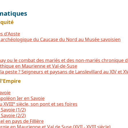
matiques
iquité
s d'Aoste
n archéologique du Caucase du Nord au Musée savoisien
ay ou le combat des mariés et des non-mariés chronique d
othique en Maurienne et Val-de-Suse
la peste ? Seigneurs et paysans de Lanslevillard au XIV et XV
 l'Empire
avoie
poléon Ier en Savoie
 XVIII° siècle, son pont et ses foires
 Savoie (1/2)
 Savoie (2/2)
el en pays de Fillière
rgie en Maurienne et Val de Suse (XVII - XVIII siècle)