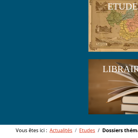
ETUDE
LIBRAI
Vous êtes ici :
Actualités
Etudes
Dossiers thém