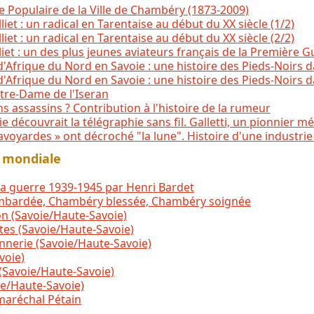
e Populaire de la Ville de Chambéry (1873-2009)
iet : un radical en Tarentaise au début du XX siècle (1/2)
iet : un radical en Tarentaise au début du XX siècle (2/2)
iet : un des plus jeunes aviateurs français de la Première 
d'Afrique du Nord en Savoie : une histoire des Pieds-Noirs 
d'Afrique du Nord en Savoie : une histoire des Pieds-Noirs 
tre-Dame de l'Iseran
ns assassins ? Contribution à l'histoire de la rumeur
e découvrait la télégraphie sans fil. Galletti, un pionnier m
Savoyardes » ont décroché "la lune". Histoire d'une industrie
 mondiale
la guerre 1939-1945 par Henri Bardet
bardée, Chambéry blessée, Chambéry soignée
on (Savoie/Haute-Savoie)
es (Savoie/Haute-Savoie)
nnerie (Savoie/Haute-Savoie)
voie)
(Savoie/Haute-Savoie)
oie/Haute-Savoie)
maréchal Pétain