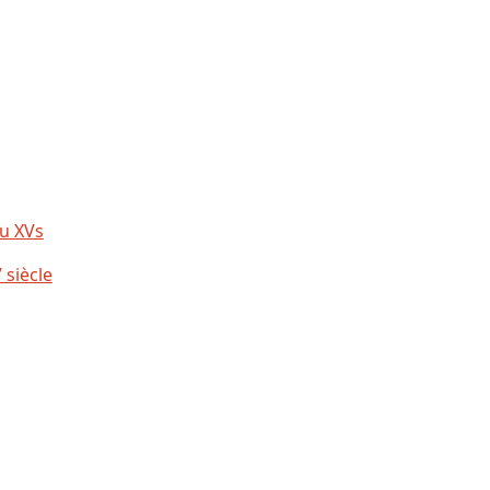
u XVs
 siècle