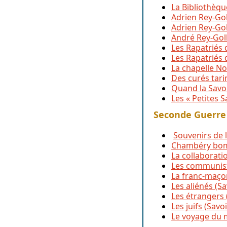
La Bibliothèqu
Adrien Rey-Goll
Adrien Rey-Goll
André Rey-Goll
Les Rapatriés 
Les Rapatriés 
La chapelle No
Des curés tari
Quand la Savoi
Les « Petites 
Seconde Guerre
Souvenirs de 
Chambéry bom
La collaborati
Les communist
La franc-maço
Les aliénés (Sa
Les étrangers 
Les juifs (Sav
Le voyage du 