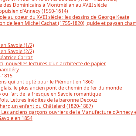
e des Dominicains à Montmélian au XVIII siècle
ppuisien d'Annecy (1550-1614)
ie au coeur du XVIII siècle : les dessins de George Keate
ison de Jean Michel Cachat (1755-1820), guide et paysan ch
 en Savoie (1/2)
 en Savoie (2/2)
Béatrice Carraz
i, nouvelles lectures d’un architecte de papier
Chambéry
4-1815
ns qui ont opté pour le Piémont en 1860
glais, le plus ancien pont de chemin de fer du monde
o ou l'art de la fresque en Savoie romantique
ois. Lettres inédites de la baronne Decouz
hard,un enfant du Châtelard (1820-1887)
e. Les anciens garçons ouvriers de la Manufacture d’Annecy e
Savoie en 1854