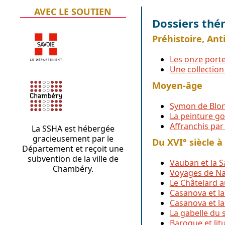
AVEC LE SOUTIEN
Dossiers thé
Préhistoire, Ant
Les onze porte
Une collectio
Moyen-âge
Symon de Blon
La peinture g
Affranchis par 
La SSHA est hébergée
gracieusement par le
Du XVI° siècle à
Département et reçoit une
subvention de la ville de
Vauban et la S
Chambéry.
Voyages de Na
Le Châtelard au
Casanova et la
Casanova et la
La gabelle du s
Baroque et litu