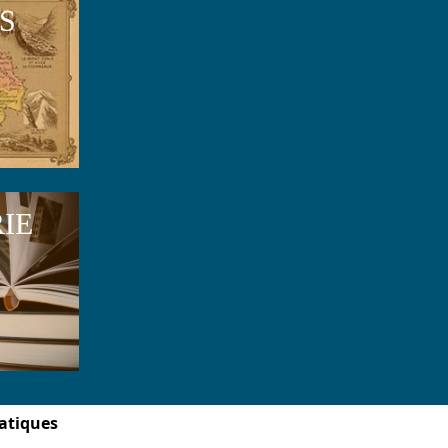
S
RIE
atiques