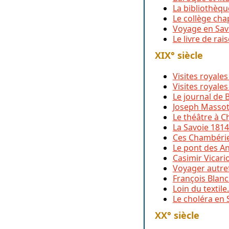
La bibliothèqu
Le collège cha
Voyage en Savo
Le livre de ra
XIX° siècle
Visites royales
Visites royales
Le journal de 
Joseph Massott
Le théâtre à 
La Savoie 181
Ces Chambérie
Le pont des An
Casimir Vicari
Voyager autref
François Blanc
Loin du textil
Le choléra en 
XX° siècle