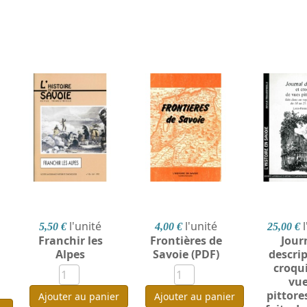
l'unité
l'unité
5,50 €
4,00 €
25,00 €
Franchir les
Frontières de
Jour
Alpes
Savoie (PDF)
descrip
croqui
vu
pittor
Ajouter au panier
Ajouter au panier