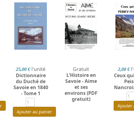
l'unité
Gratuit
l
25,00 €
2,00 €
L'Histoire en
Dictionnaire
Ceux qui
Savoie - Aime
du Duché de
Peis
et ses
Savoie en 1840
Nancroi
environs (PDF
- Tome 1
gratuit)
r
Ajouter
Ajouter au panier