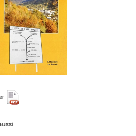
ier
aussi