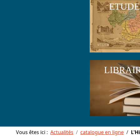
ETUDE
LIBRAI
Vous êtes ici :
Actualités
catalogue en ligne
L'H