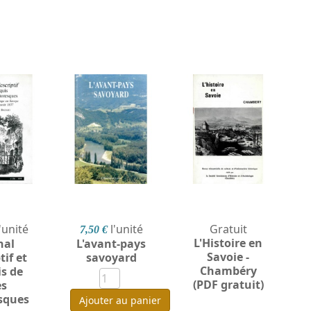
l'unité
l'unité
Gratuit
7,50 €
L'Histoire en
nal
L'avant-pays
Savoie -
tif et
savoyard
Chambéry
s de
(PDF gratuit)
es
esques
Ajouter au panier