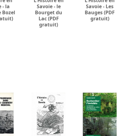
ire en
L'Histoire en
L'Histoire en
 - la
Savoie - le
Savoie - Les
e Bozel
Bourget du
Bauges (PDF
atuit)
Lac (PDF
gratuit)
gratuit)