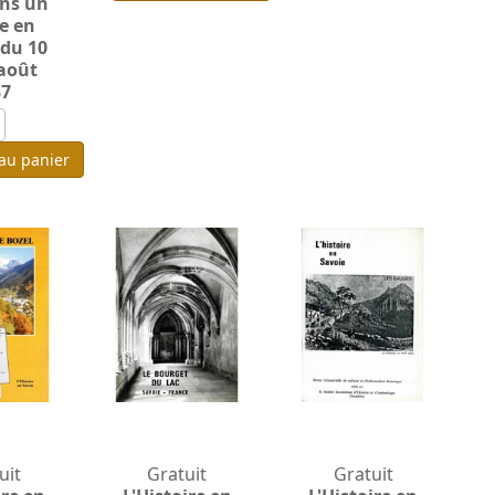
ans un
e en
 du 10
 août
37
 au panier
uit
Gratuit
Gratuit