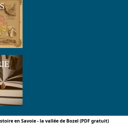
S
RIE
istoire en Savoie - la vallée de Bozel (PDF gratuit)