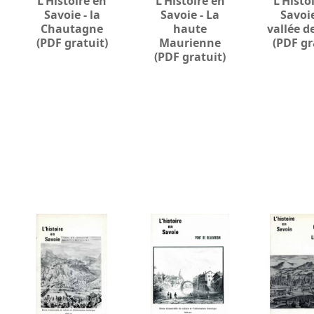
L'Histoire en
L'Histoire en
L'Histo
Savoie - la
Savoie - La
Savoie
Chautagne
haute
vallée d
(PDF gratuit)
Maurienne
(PDF gr
(PDF gratuit)