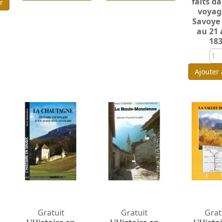
faits d
r
voyag
Savoye
au 21
18
Ajouter
Gratuit
Gratuit
Grat