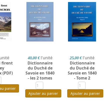
'unité
l'unité
l'unité
40,00 €
25,00 €
 firent
Dictionnaire
Dictionnaire
ey
du Duché de
du Duché de
x (PDF)
Savoie en 1840
Savoie en 1840
- les 2 tomes
- Tome 2
 au panier
Ajouter au panier
Ajouter au panier