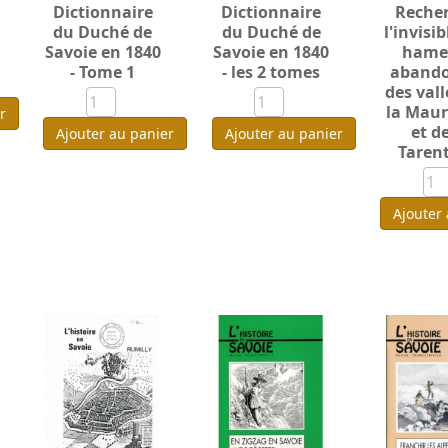
Dictionnaire
Dictionnaire
Reche
du Duché de
du Duché de
l'invisib
Savoie en 1840
Savoie en 1840
hame
- Tome 1
- les 2 tomes
aband
des vall
la Mau
r
et de
Ajouter au panier
Ajouter au panier
Taren
Ajouter