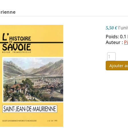
urienne
l'uni
5,50 €
Poids: 0.1
Auteur :
P
Ajouter a