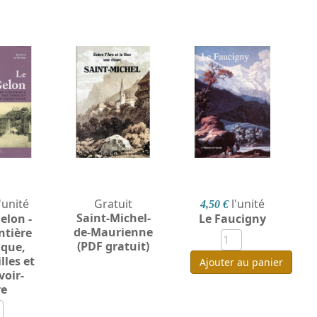
l'unité
Gratuit
l'unité
4,50 €
Saint-Michel-
elon -
Le Faucigny
de-Maurienne
ntière
(PDF gratuit)
ique,
lles et
Ajouter au panier
voir-
re