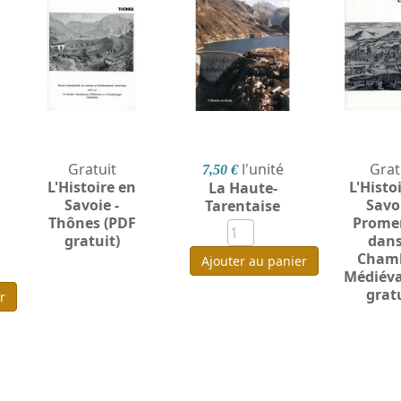
Gratuit
l'unité
Grat
7,50 €
L'Histoire en
L'Histo
La Haute-
Savoie -
Savoi
Tarentaise
Thônes (PDF
Prome
gratuit)
dans
Cham
Ajouter au panier
Médiéva
gratu
r