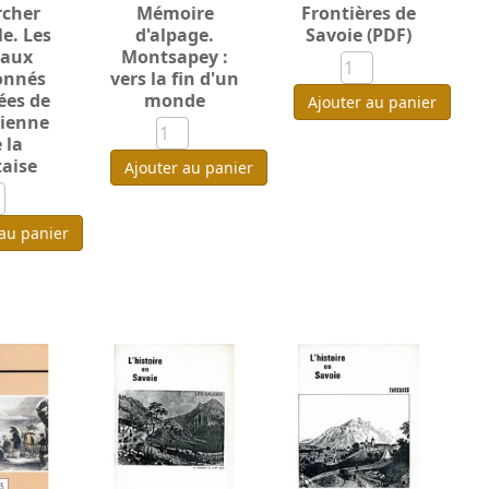
rcher
Mémoire
Frontières de
le. Les
d'alpage.
Savoie (PDF)
aux
Montsapey :
onnés
vers la fin d'un
ées de
monde
Ajouter au panier
rienne
 la
taise
Ajouter au panier
 au panier