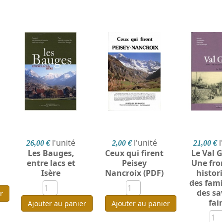
l'unité
l'unité
26,00 €
2,00 €
21,00 €
Les Bauges,
Ceux qui firent
Le Val G
entre lacs et
Peisey
Une fro
Isère
Nancroix (PDF)
histor
des fami
des sa
r
fai
Ajouter au panier
Ajouter au panier