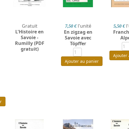
Gratuit
l'unité
l
7,50 €
5,50 €
L'Histoire en
En zigzag en
Franchi
Savoie -
Savoie avec
Alp
Rumilly (PDF
Töpffer
gratuit)
Ajouter
Ajouter au panier
r