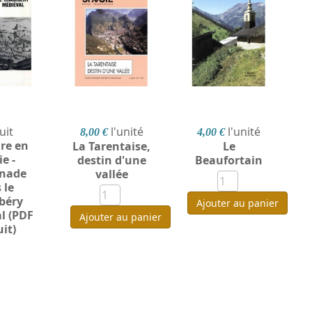
uit
l'unité
l'unité
8,00 €
4,00 €
ire en
La Tarentaise,
Le
e -
destin d'une
Beaufortain
nade
vallée
 le
béry
Ajouter au panier
l (PDF
Ajouter au panier
it)