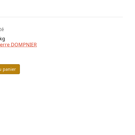
té
 kg
ierre DOMPNIER
u panier