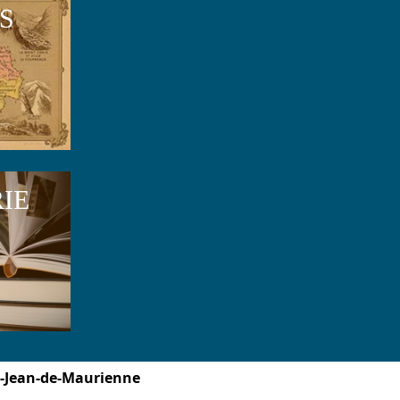
S
RIE
t-Jean-de-Maurienne