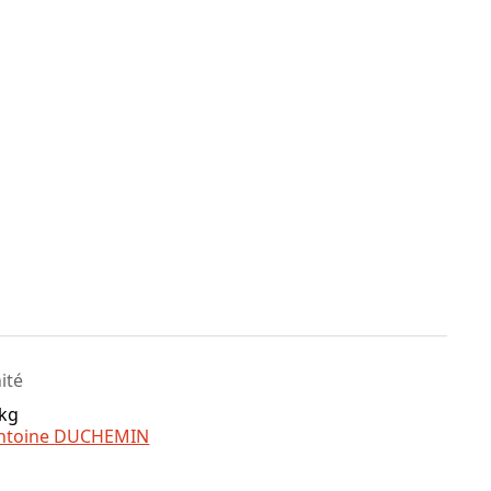
nité
 kg
ntoine DUCHEMIN