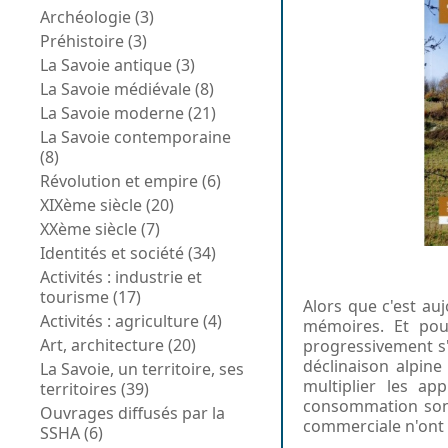
Archéologie (3)
Préhistoire (3)
La Savoie antique (3)
La Savoie médiévale (8)
La Savoie moderne (21)
La Savoie contemporaine
(8)
Révolution et empire (6)
XIXème siècle (20)
XXème siècle (7)
Identités et société (34)
Activités : industrie et
tourisme (17)
Alors que c'est au
Activités : agriculture (4)
mémoires. Et pou
Art, architecture (20)
progressivement s'
déclinaison alpine
La Savoie, un territoire, ses
multiplier les ap
territoires (39)
consommation sont é
Ouvrages diffusés par la
commerciale n'ont p
SSHA (6)