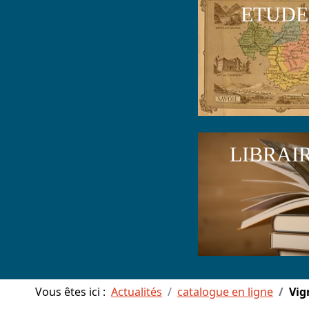
ETUDE
LIBRAI
Vous êtes ici :
Actualités
catalogue en ligne
Vig