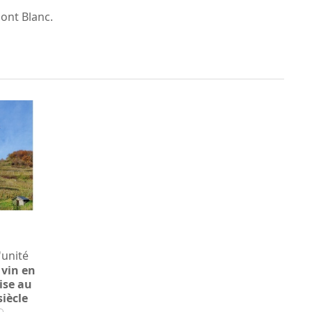
Mont Blanc.
l'unité
 vin en
ise au
siècle