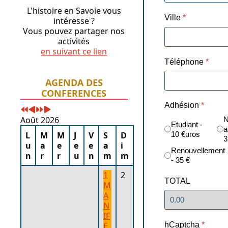
L'histoire en Savoie vous
Ville
*
intéresse ?
Vous pouvez partager nos
activités
en suivant ce lien
Téléphone
*
Année
Mois
Année
Mois
AGENDA DES
précédente
précédent
suivante
suivant
CONFERENCES
Adhésion
*
Août 2026
N
Etudiant -
a
10 €uros
L
M
M
J
V
S
D
3
u
a
e
e
e
a
i
Renouvellement
n
r
r
u
n
m
m
- 35 €
1
2
TOTAL
M
A
N
IF
E
hCaptcha
*