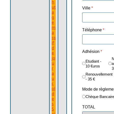
h
ut
Ville
*
a
g
e
m
Téléphone
*
a
ss
if
d
Adhésion
*
e
jo
N
Etudiant -
u
a
10 €uros
r
3
a
Renouvellement
u
- 35 €
c
ol
Mode de règleme
d
Chèque Bancair
e
s
TOTAL
S
ai