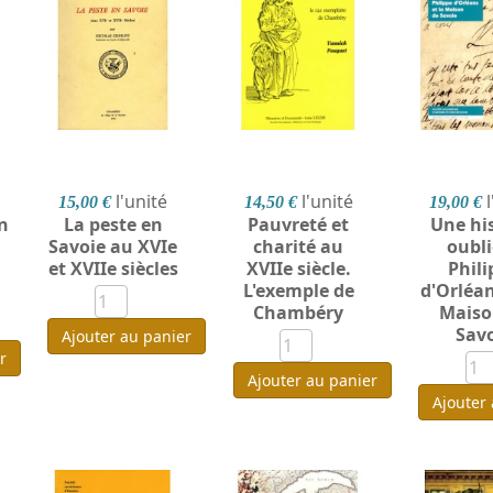
l'unité
l'unité
15,00 €
14,50 €
19,00 €
n
La peste en
Pauvreté et
Une his
Savoie au XVIe
charité au
oubli
et XVIIe siècles
XVIIe siècle.
Phili
L'exemple de
d'Orléan
Chambéry
Maiso
Sav
Ajouter au panier
r
Ajouter au panier
Ajouter