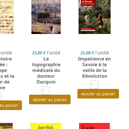
l'unité
l'unité
l'unité
15,00 €
21,00 €
toire
La
Impatience en
ée :
topographie
Savoie à la
ppe
médicale du
veille de la
s et la
docteur
Révolution
n de
Dacquin
oie
Ajouter au panier
Ajouter au panier
 au panier