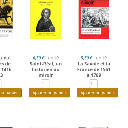
'unité
l'unité
l'unité
6,50 €
5,50 €
cs de
Saint-Réal, un
La Savoie et la
 1416-
historien au
France de 1561
13
miroir
à 1789
 au panier
Ajouter au panier
Ajouter au panier