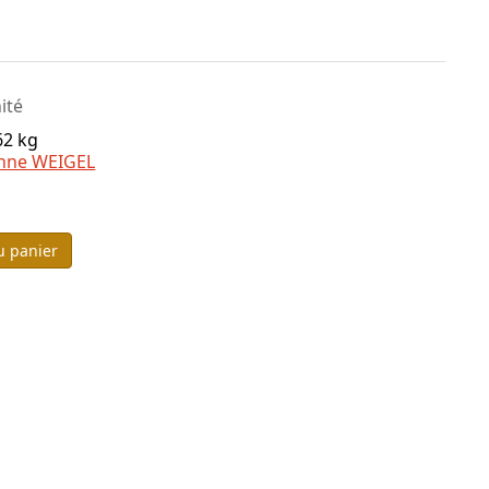
nité
62 kg
nne WEIGEL
u panier