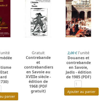
l'unité
Gratuit
l'unité
2,00 €
Contrebande
Amédée
Douanes et
et
.
contrebande
contrebandiers
utisme
en Savoie,
en Savoie au
'Etat
Jadis - édition
XVIIIe siècle -
yard
de 1985 (PDF)
édition de
1730)
1968 (PDF
gratuit)
Ajouter au panier
 au panier