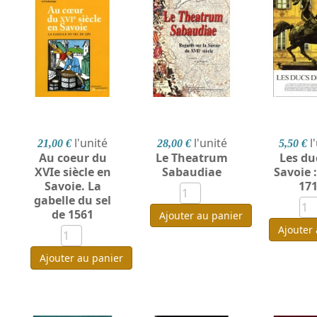
l'unité
l'unité
l
21,00 €
28,00 €
5,50 €
Au coeur du
Le Theatrum
Les du
XVIe siècle en
Sabaudiae
Savoie :
Savoie. La
17
gabelle du sel
de 1561
Ajouter au panier
Ajouter
Ajouter au panier