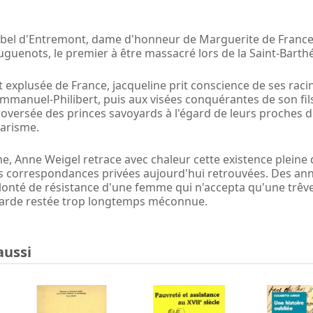
bel d'Entremont, dame d'honneur de Marguerite de France, 
uguenots, le premier à être massacré lors de la Saint-Barth
 explusée de France, jacqueline prit conscience de ses rac
mmanuel-Philibert, puis aux visées conquérantes de son fil
troversée des princes savoyards à l'égard de leurs proches 
tarisme.
nne, Anne Weigel retrace avec chaleur cette existence pleine
correspondances privées aujourd'hui retrouvées. Des ann
volonté de résistance d'une femme qui n'accepta qu'une trêv
yarde restée trop longtemps méconnue.
aussi