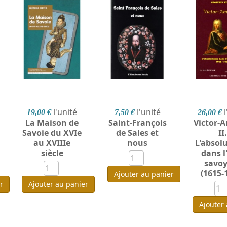
l'unité
l'unité
19,00 €
7,50 €
26,00 €
La Maison de
Saint-François
Victor-
Savoie du XVIe
de Sales et
II
au XVIIIe
nous
L'absol
siècle
dans l
savo
(1615-
Ajouter au panier
r
Ajouter au panier
Ajouter