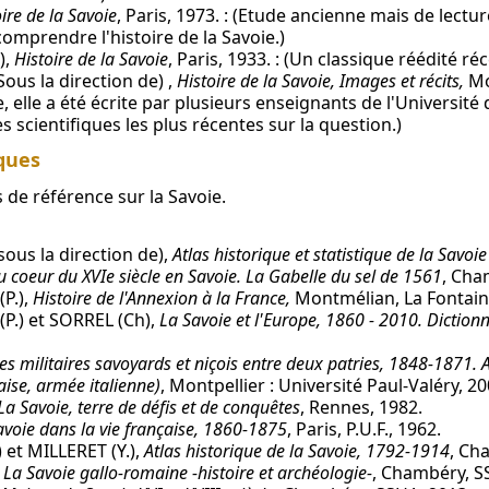
ire de la Savoie
, Paris, 1973. : (Etude ancienne mais de lectu
comprendre l'histoire de la Savoie.)
),
Histoire de la Savoie
, Paris, 1933. : (Un classique réédité ré
Sous la direction de) ,
Histoire de la Savoie, Images et récits,
Mo
le, elle a été écrite par plusieurs enseignants de l'Université 
 scientifiques les plus récentes sur la question.)
iques
de référence sur la Savoie.
sous la direction de),
Atlas historique et statistique de la Savoie
u coeur du XVIe siècle en Savoie. La Gabelle du sel de 1561
, Cha
P.),
Histoire de l'Annexion à la France,
Montmélian, La Fontaine
.) et SORREL (Ch),
La Savoie et l'Europe, 1860 - 2010. Diction
es militaires savoyards et niçois entre deux patries, 1848-1871.
se, armée italienne)
, Montpellier : Université Paul-Valéry, 20
La Savoie, terre de défis et de conquêtes
, Rennes, 1982.
voie dans la vie française, 1860-1875
, Paris, P.U.F., 1962.
et MILLERET (Y.),
Atlas historique de la Savoie, 1792-1914
, Ch
,
La Savoie gallo-romaine -histoire et archéologie-
, Chambéry, S