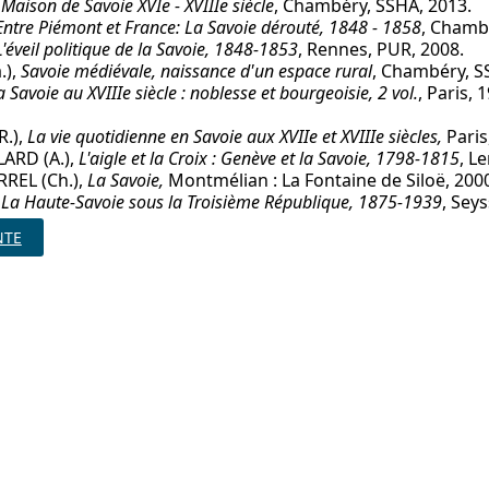
 Maison de Savoie XVIe - XVIIIe siècle
, Chambéry, SSHA, 2013.
Entre Piémont et France: La Savoie dérouté, 1848 - 1858
, Chambé
'éveil politique de la Savoie, 1848-1853
, Rennes, PUR, 2008.
.),
Savoie médiévale, naissance d'un espace rural
, Chambéry, S
a Savoie au XVIIIe siècle : noblesse et bourgeoisie, 2 vol.
, Paris,
R.),
La vie quotidienne en Savoie aux XVIIe et XVIIIe siècles,
Paris
ARD (A.),
L'aigle et la Croix : Genève et la Savoie, 1798-1815
, L
RREL (Ch.),
La Savoie,
Montmélian : La Fontaine de Siloë, 200
,
La Haute-Savoie sous la Troisième République, 1875-1939
, Seys
NTE