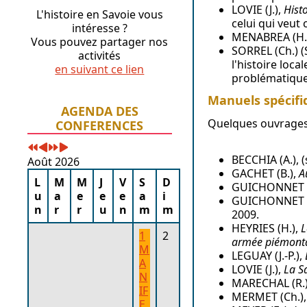
LOVIE (J.),
Histo
L'histoire en Savoie vous
celui qui veut 
intéresse ?
MENABREA (H.
Vous pouvez partager nos
SORREL (Ch.) (
activités
l'histoire loca
en suivant ce lien
problématiques
Manuels spécif
Année
Mois
Année
Mois
AGENDA DES
précédente
précédent
suivante
suivant
Quelques ouvrages 
CONFERENCES
BECCHIA (A.), (
Août 2026
GACHET (B.),
A
L
M
M
J
V
S
D
GUICHONNET (
u
a
e
e
e
a
i
GUICHONNET (P
n
r
r
u
n
m
m
2009.
HEYRIES (H.),
L
1
2
armée piémontai
M
LEGUAY (J.-P.),
A
LOVIE (J.),
La Sa
N
MARECHAL (R.) 
IF
MERMET (Ch.)
E