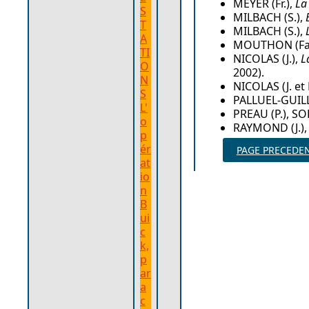
MEYER (Fr.),
La
S
MILBACH (S.),
T
MILBACH (S.),
L
A
MOUTHON (Fa
TI
NICOLAS (J.),
L
O
2002).
N
NICOLAS (J. et 
S
PALLUEL-GUILL
L'
PREAU (P.), SO
o
RAYMOND (J.)
p
ér
PAGE PRECEDE
at
io
n
B
ui
c
k,
p
ar
a
c