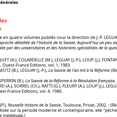
générales
les
e
ie en quatre volumes publiés sous la direction de J.-P. LEGUA
roche détaillée de l'histoire de la Savoie. Aujourd'hui un peu vie
faite par des universitaires et des historiens spécialistes de la ques
QUET (A.), COLARDELLE (M.), LEGUAY (J.-P.), LOUP (J.), FONTANE
, Ouest-France Editions, vol. 1, 1983.
OTZ (B.), LEGUAY (J.-P.)
,
La Savoie de l'an mil à la Réforme (XIe
SPERRIN (B.),
La Savoie de la Réforme à la Révolution française
,
(A.), SORREL (Ch.), RATTI (G.), FLEURY (A.), LOUP (J.), LEGUAY
t-France Editions, vol. 4, 1986.
P.),
Nouvelle histoire de la Savoie
, Toulouse, Privat, 2002. : (R
alisée sur la période moderne et contemporaine, elle "pèche
e médiévale.)