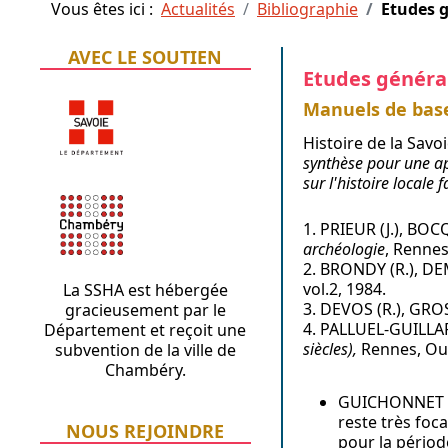
Vous êtes ici :
Actualités
Bibliographie
Etudes 
AVEC LE SOUTIEN
Etudes généra
Manuels de bas
Histoire de la Savo
synthèse pour une app
sur l'histoire locale 
1. PRIEUR (J.), BOC
archéologie
, Rennes
2. BRONDY (R.), DEM
vol.2, 1984.
La SSHA est hébergée
3. DEVOS (R.), GRO
gracieusement par le
4. PALLUEL-GUILLARD 
Département et reçoit une
siècles),
Rennes, Oues
subvention de la ville de
Chambéry.
GUICHONNET (
reste très foc
NOUS REJOINDRE
pour la périod