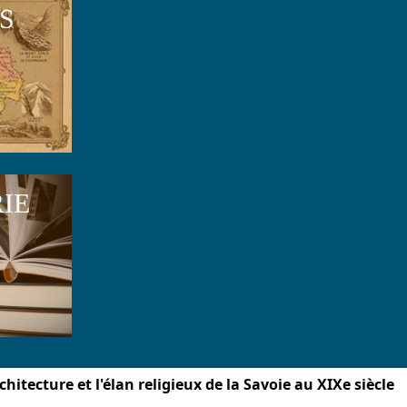
S
RIE
rchitecture et l'élan religieux de la Savoie au XIXe siècle