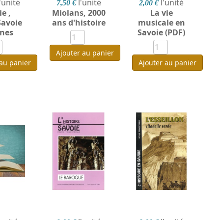
l'unité
l'unité
l'unité
7,50 €
2,00 €
e ,
Miolans, 2000
La vie
Savoie
ans d'histoire
musicale en
nes
Savoie (PDF)
Ajouter au panier
 au panier
Ajouter au panier