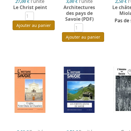
l'unité
l'unité
l
27,00 €
3,00 €
2,50 €
Le Christ peint
Architectures
Le chât
des pays de
Miol
Savoie (PDF)
Pas de 
Ajouter au panier
Ajouter au panier