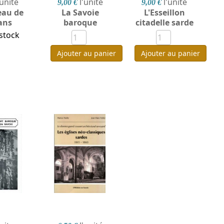
'unité
l'unité
l'unité
9,00 €
9,00 €
eau de
La Savoie
L'Esseillon
ans
baroque
citadelle sarde
stock
Ajouter au panier
Ajouter au panier