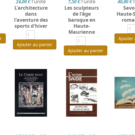
l'unité
l'unité
24,00 €
7,50 €
40,00 €
L'architecture
Les sculpteurs
Savoi
dans
de l'âge
Haute-
l'aventure des
baroque en
roma
sports d'hiver
Haute-
Maurienne
r
Ajouter
Ajouter au panier
Ajouter au panier