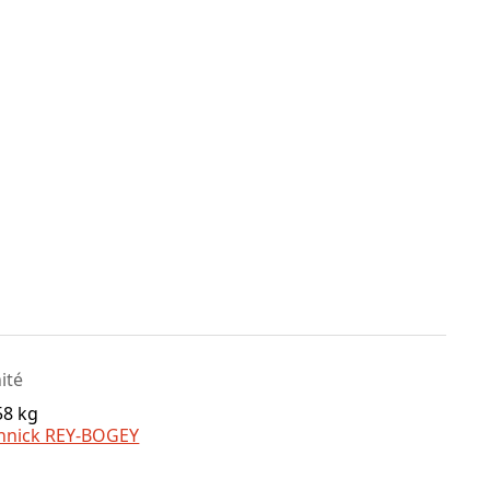
nité
58 kg
nnick REY-BOGEY