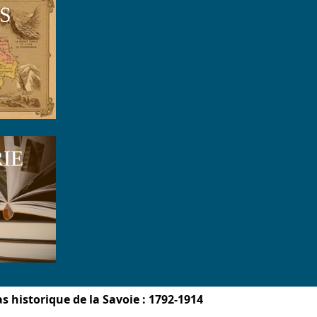
S
RIE
as historique de la Savoie : 1792-1914