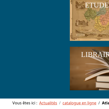
ETUDE
LIBRAI
Vous êtes ici :
Actualités
catalogue en ligne
Atl