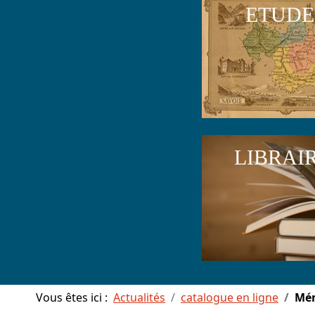
ETUDE
LIBRAI
Vous êtes ici :
Actualités
catalogue en ligne
Mém