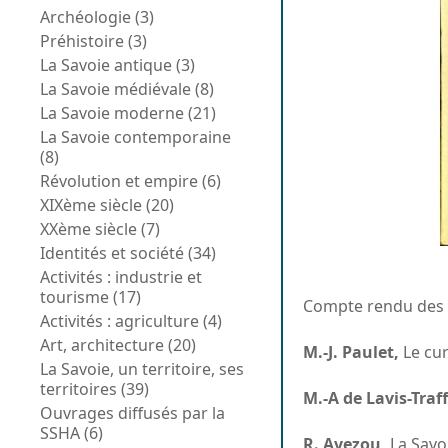
Archéologie (3)
Préhistoire (3)
La Savoie antique (3)
La Savoie médiévale (8)
La Savoie moderne (21)
La Savoie contemporaine
(8)
Révolution et empire (6)
XIXème siècle (20)
XXème siècle (7)
Identités et société (34)
Activités : industrie et
tourisme (17)
Compte rendu des t
Activités : agriculture (4)
Art, architecture (20)
M.-J. Paulet,
Le cur
La Savoie, un territoire, ses
territoires (39)
M.-A de Lavis-Traf
Ouvrages diffusés par la
SSHA (6)
R. Avezou,
La Savoi