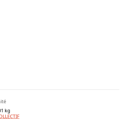
nité
01 kg
OLLECTIF