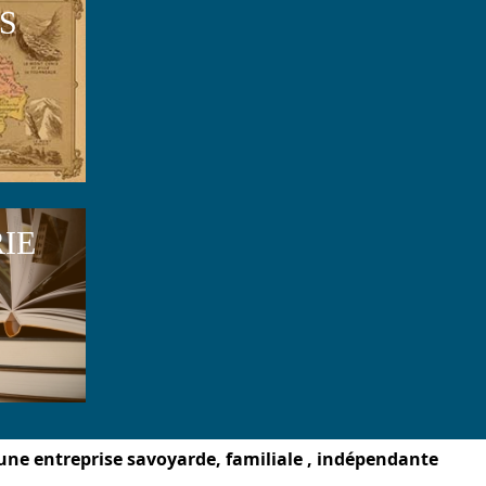
S
RIE
une entreprise savoyarde, familiale , indépendante