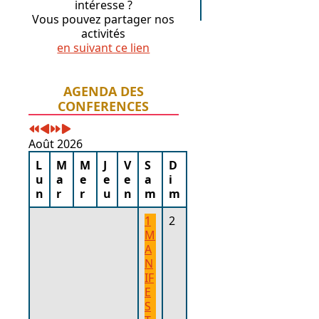
intéresse ?
Vous pouvez partager nos
activités
en suivant ce lien
Année
Mois
Année
Mois
AGENDA DES
précédente
précédent
suivante
suivant
CONFERENCES
Août 2026
L
M
M
J
V
S
D
u
a
e
e
e
a
i
n
r
r
u
n
m
m
1
2
M
A
N
IF
E
S