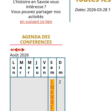
L'histoire en Savoie vous
intéresse ?
Dates:
2026-03-28
1
Vous pouvez partager nos
activités
en suivant ce lien
Année
Mois
Année
Mois
AGENDA DES
précédente
précédent
suivante
suivant
CONFERENCES
Août 2026
L
M
M
J
V
S
D
u
a
e
e
e
a
i
n
r
r
u
n
m
m
1
2
M
A
N
IF
E