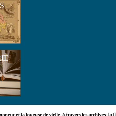
S
RIE
neur et la Joueuse de vielle, à travers les archives, la li