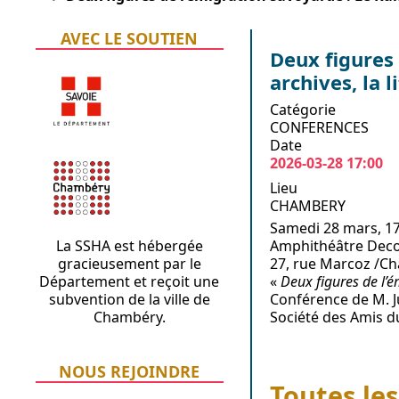
AVEC LE SOUTIEN
Deux figures 
archives, la l
Catégorie
CONFERENCES
Date
2026-03-28
17:00
Lieu
CHAMBERY
Samedi 28 mars, 1
La SSHA est hébergée
Amphithéâtre Decot
gracieusement par le
27, rue Marcoz /C
Département et reçoit une
«
Deux figures de l’ém
subvention de la ville de
Conférence de M. J
Chambéry.
Société des Amis 
NOUS REJOINDRE
Toutes les