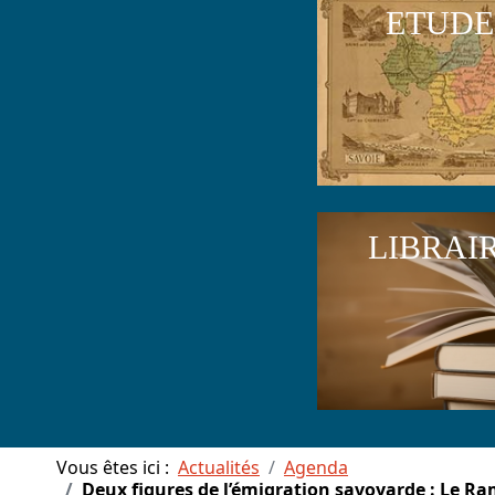
ETUDE
LIBRAI
Vous êtes ici :
Actualités
Agenda
Deux figures de l’émigration savoyarde : Le Ramo