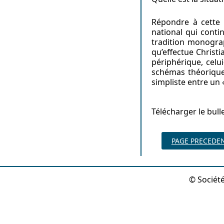
Répondre à cette 
national qui conti
tradition monograp
qu’effectue Christ
périphérique, celu
schémas théoriques
simpliste entre un 
Télécharger le bull
PAGE PRECEDE
© Société