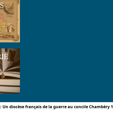
S
RIE
 : Un diocèse français de la guerre au concile Chambéry 